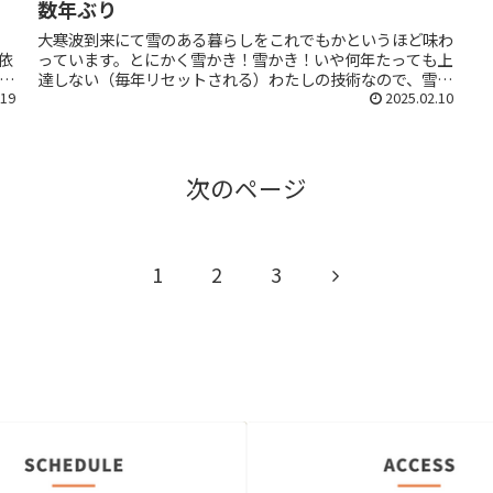
数年ぶり
大寒波到来にて雪のある暮らしをこれでもかというほど味わ
依
っています。とにかく雪かき！雪かき！いや何年たっても上
さ
達しない（毎年リセットされる）わたしの技術なので、雪を
ア
.19
散らかして終わる。そんな日々。北陸の方々のたくましさに
2025.02.10
羨望さえ覚えます。運転の...
次のページ
次
1
2
3
へ