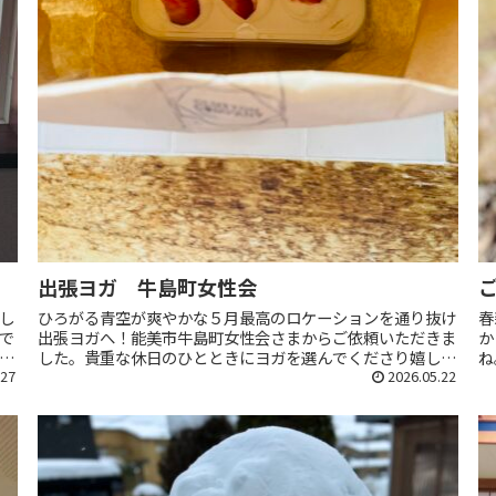
出張ヨガ 牛島町女性会
し
ひろがる青空が爽やかな５月最高のロケーションを通り抜け
春
で
出張ヨガへ！能美市牛島町女性会さまからご依頼いただきま
か
した。貴重な休日のひとときにヨガを選んでくださり嬉しい
ね
.27
限り…偶然にもこの日は『母の日』でした。…いくつもの役
2026.05.22
た
割を担っているであろう世...
で