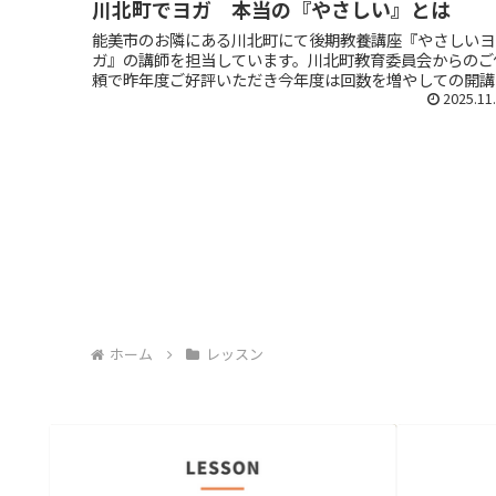
川北町でヨガ 本当の『やさしい』とは
能美市のお隣にある川北町にて後期教養講座『やさしいヨ
ガ』の講師を担当しています。川北町教育委員会からのご
頼で昨年度ご好評いただき今年度は回数を増やしての開講
らに…募集枠を大幅にオーバーしたそうで会場もグレード
2025.11
ップ？笑（ありがたい限りで...
ホーム
レッスン