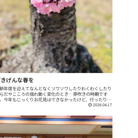
ごきげんな春を
新年度を迎えてなんとなくソワソワしたりわくわくしたり
らだやこころの揺れ動く変化のとき…芽吹きの時期です
。今年もじっくりお花見はできなかったけど、行ったり来
りの合間にちゃっかり堪能。わざわざする遠回りが大好き
2026.04.17
す。それが叶う能美市って...