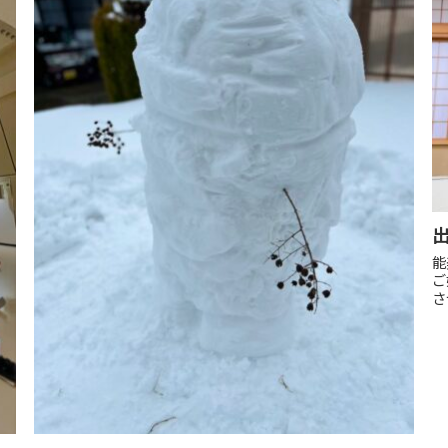
能
ご
さ
と
場